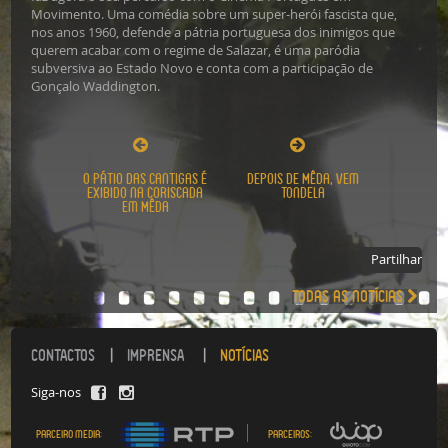
Movimento. Uma comédia sobre um super-herói fascista que,
nos anos 1960, defende a pátria portuguesa dos inimigos que
querem acabar com o regime de Salazar, é uma paródia
subversiva ao Estado Novo e conta com a participação de
Gonçalo Waddington.
O Pátio das Cantigas é
Depois de Mêda, vem
exibido na Coriscada
Tondela
em Mêda
Partilhar
Todas as notícias
CONTACTOS
IMPRENSA
NOTÍCIAS
Siga-nos
Parceiro media:
Parceiros: