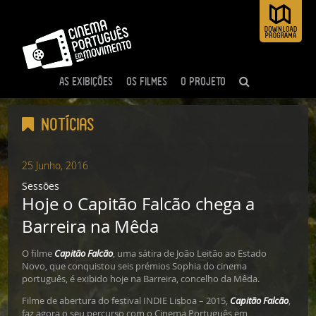
AS EXIBIÇÕES
OS FILMES
O PROJETO
Notícias
25 Junho, 2016
Sessões
Hoje o Capitão Falcão chega a
Barreira na Mêda
O filme
Capitão Falcão
, uma sátira de João Leitão ao Estado
Novo, que conquistou seis prémios Sophia do cinema
português, é exibido hoje na Barreira, concelho da Mêda.
Filme de abertura do festival INDIE Lisboa – 2015,
Capitão Falcão
,
faz agora o seu percurso com o Cinema Português em