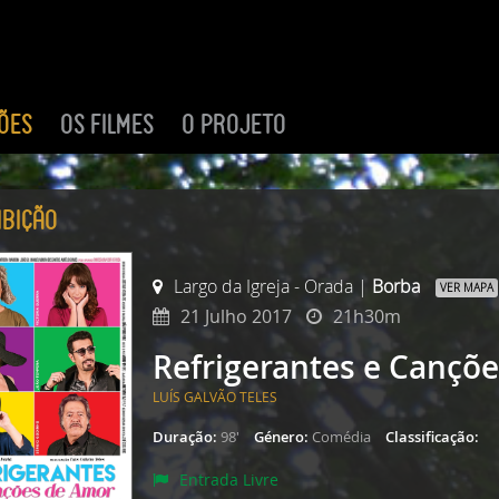
ÇÕES
OS FILMES
O PROJETO
ibição
Largo da Igreja - Orada |
Borba
VER MAPA
21 Julho 2017
21h30m
Refrigerantes e Cançõ
LUÍS GALVÃO TELES
Duração:
98'
Género:
Comédia
Classificação:
Entrada Livre