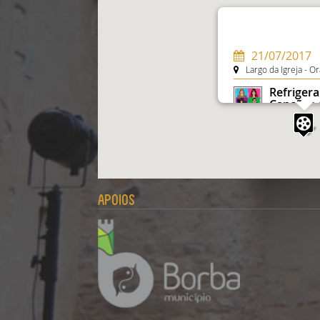
21/07/2017
Largo da Igreja - O
Refrigera
Canções
LUÍS GALVÃO T
Género:
Comé
ITINERÁRIO
Apoios