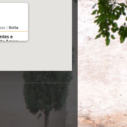
rada |
Borba
ntes e
 de Amor
ELES
dia