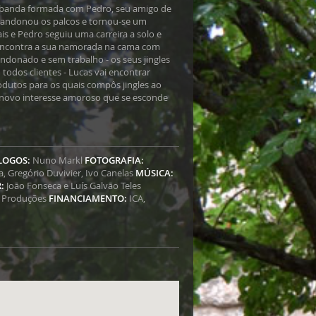
a banda formada com Pedro, seu amigo de
abandonou os palcos e tornou-se um
is e Pedro seguiu uma carreira a solo e
encontra a sua namorada na cama com
ndonado e sem trabalho - os seus jingles
odos clientes - Lucas vai encontrar
dutos para os quais compôs jingles ao
 novo interesse amoroso que se esconde
LOGOS:
Nuno Markl
FOTOGRAFIA:
a, Gregório Duvivier, Ivo Canelas
MÚSICA:
:
João Fonseca e Luís Galvão Teles
 Produções
FINANCIAMENTO:
ICA,