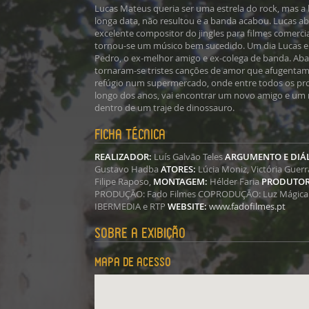
Lucas Mateus queria ser uma estrela do rock, mas 
longa data, não resultou e a banda acabou. Lucas 
excelente compositor do jingles para filmes comercia
tornou-se um músico bem sucedido. Um dia Lucas 
Pedro, o ex-melhor amigo e ex-colega de banda. Aba
tornaram-se tristes canções de amor que afugentam t
refúgio num supermercado, onde entre todos os pro
longo dos anos, vai encontrar um novo amigo e um
dentro de um traje de dinossauro.
Ficha técnica
REALIZADOR:
Luís Galvão Teles
ARGUMENTO E DIÁ
Gustavo Hadba
ATORES:
Lúcia Moniz, Victória Guerr
Filipe Raposo,
MONTAGEM:
Hélder Faria
PRODUTOR
PRODUÇÃO: Fado Filmes COPRODUÇÃO: Luz Mágica
IBERMEDIA e RTP
WEBSITE:
www.fadofilmes.pt
Sobre a exibição
Mapa de acesso