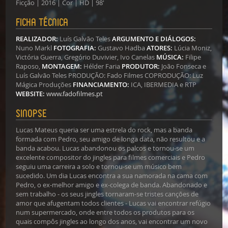
Ficção | 2016 | Cor | HD | 98'
Ficha técnica
REALIZADOR:
Luís Galvão Teles
ARGUMENTO E DIÁLOGOS:
Nuno Markl
FOTOGRAFIA:
Gustavo Hadba
ATORES:
Lúcia Moniz,
Victória Guerra, Gregório Duvivier, Ivo Canelas
MÚSICA:
Filipe
Raposo,
MONTAGEM:
Hélder Faria
PRODUTOR:
João Fonseca e
Luís Galvão Teles PRODUÇÃO: Fado Filmes COPRODUÇÃO: Luz
Mágica Produções
FINANCIAMENTO:
ICA, IBERMEDIA e RTP
WEBSITE:
www.fadofilmes.pt
Sinopse
Lucas Mateus queria ser uma estrela do rock, mas a banda
formada com Pedro, seu amigo de longa data, não resultou e a
banda acabou. Lucas abandonou os palcos e tornou-se um
excelente compositor do jingles para filmes comerciais e Pedro
seguiu uma carreira a solo e tornou-se um músico bem
sucedido. Um dia Lucas encontra a sua namorada na cama com
Pedro, o ex-melhor amigo e ex-colega de banda. Abandonado e
sem trabalho - os seus jingles tornaram-se tristes canções de
amor que afugentam todos clientes - Lucas vai encontrar refúgio
num supermercado, onde entre todos os produtos para os
quais compôs jingles ao longo dos anos, vai encontrar um novo