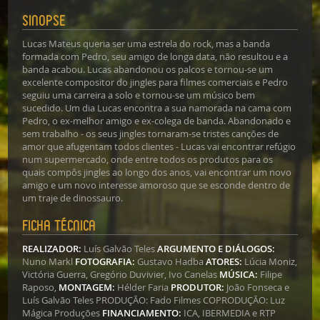
Sinopse
Lucas Mateus queria ser uma estrela do rock, mas a banda
formada com Pedro, seu amigo de longa data, não resultou e a
banda acabou. Lucas abandonou os palcos e tornou-se um
excelente compositor do jingles para filmes comerciais e Pedro
seguiu uma carreira a solo e tornou-se um músico bem
sucedido. Um dia Lucas encontra a sua namorada na cama com
Pedro, o ex-melhor amigo e ex-colega de banda. Abandonado e
sem trabalho - os seus jingles tornaram-se tristes canções de
amor que afugentam todos clientes - Lucas vai encontrar refúgio
num supermercado, onde entre todos os produtos para os
quais compôs jingles ao longo dos anos, vai encontrar um novo
amigo e um novo interesse amoroso que se esconde dentro de
um traje de dinossauro.
Ficha técnica
REALIZADOR:
Luís Galvão Teles
ARGUMENTO E DIÁLOGOS:
Nuno Markl
FOTOGRAFIA:
Gustavo Hadba
ATORES:
Lúcia Moniz,
Victória Guerra, Gregório Duvivier, Ivo Canelas
MÚSICA:
Filipe
Raposo,
MONTAGEM:
Hélder Faria
PRODUTOR:
João Fonseca e
Luís Galvão Teles PRODUÇÃO: Fado Filmes COPRODUÇÃO: Luz
Mágica Produções
FINANCIAMENTO:
ICA, IBERMEDIA e RTP