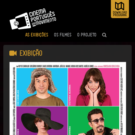
AS EXIBIÇÕES
OS FILMES
O PROJETO
Exibição