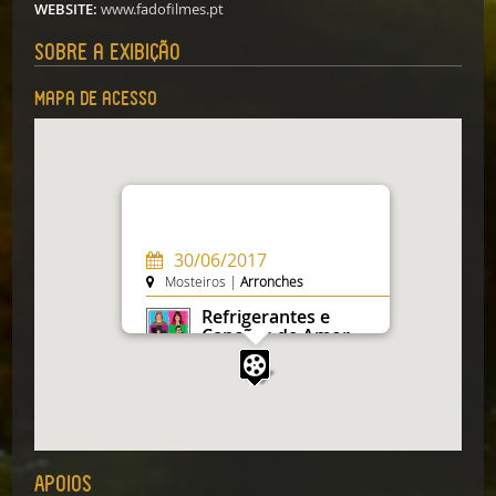
WEBSITE:
www.fadofilmes.pt
Sobre a exibição
Mapa de acesso
30/06/2017
Mosteiros |
Arronches
Refrigerantes e
Canções de Amor
LUÍS GALVÃO TELES
Género:
Comédia
ITINERÁRIO
Apoios